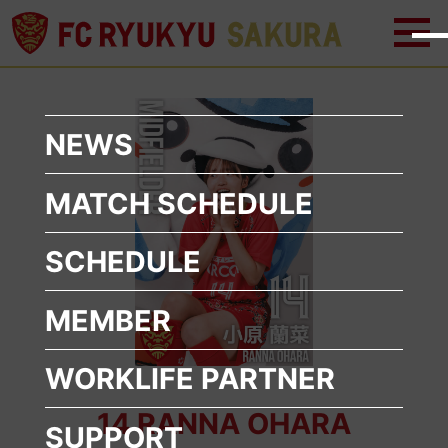
メ
メ
ニ
ニ
ュ
ュ
ー
ー
を
を
開
閉
く
じ
NEWS
る
MATCH SCHEDULE
SCHEDULE
MEMBER
WORKLIFE
PARTNER
14 RANNA OHARA
SUPPORT