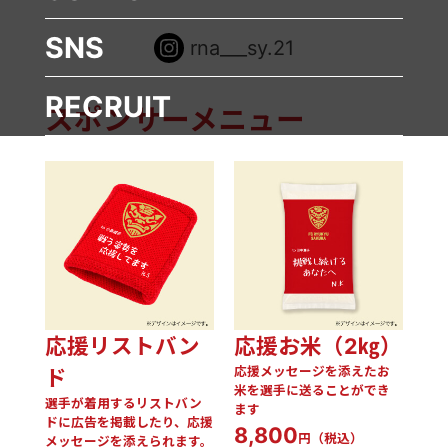
SNS
rna___sy.21
RECRUIT
スポンサーメニュー
応援リストバン
応援お米（2㎏）
応援メッセージを添えたお
ド
米を選手に送ることができ
選手が着用するリストバン
ます
ドに広告を掲載したり、応援
8,800
円（税込）
メッセージを添えられます。