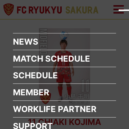
メ
メ
ニ
ニ
ュ
ュ
ー
ー
を
を
開
閉
く
じ
NEWS
る
MATCH SCHEDULE
SCHEDULE
MEMBER
WORKLIFE
PARTNER
11 CHIAKI KOJIMA
SUPPORT