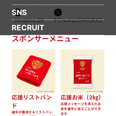
SNS
sterprins_09
FCryukyuSAKURA2
RECRUIT
スポンサーメニュー
応援リストバン
応援お米（2㎏）
応援メッセージを添えたお
ド
米を選手に送ることができ
選手が着用するリストバン
ます