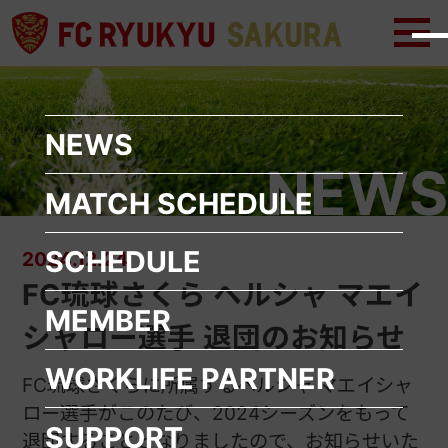
メ
メ
ニ
ニ
ュ
ュ
ー
ー
を
を
開
閉
く
じ
NEWS
る
NEWS
MATCH SCHEDULE
SCHEDULE
2024.12.24
FC琉球さくら ヘルシャ マエイ
MEMBER
シャロー選手 退団のお知らせ
WORKLIFE
PARTNER
FC琉球さくらに所属するヘルシャ マエイシャ
ロー選手がこのたび、2024シーズンをもって
SUPPORT
退団することとなりましたので、お知らせいた