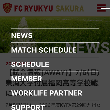
メ
メ
ニ
ニ
ュ
ュ
ー
ー
を
を
開
閉
く
じ
NEWS
る
NEWS
MATCH SCHEDULE
SCHEDULE
2026.07.02
【試合情報(AWAY)】7/5(日)
MEMBER
東海大学付属福岡高等学校戦
WORKLIFE
PARTNER
について
7月5日(日) に、2026年度KYFA第29回九州女
SUPPORT