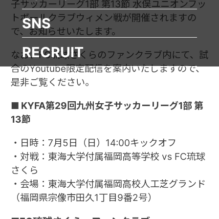
子サッカーリーグ1部 第13節 水俣ユニオンフッ
トボールクラブウィメン戦が開催されますの
SNS
で、お知らせいたします。
RECRUIT
なお、FC琉球さくらのファンクラブ内にて、試
合のYoutube限定配信を案内いたしますので、
是非ご覧ください。
■ KYFA第29回九州女子サッカーリーグ1部 第
13節
・日時：7月5日（日）14:00キックオフ
・対戦：東海大学付属福岡高等学校 vs FC琉球
さくら
・会場：東海大学付属福岡高校人工芝グランド
（福岡県宗像市田久1丁目9番2号）