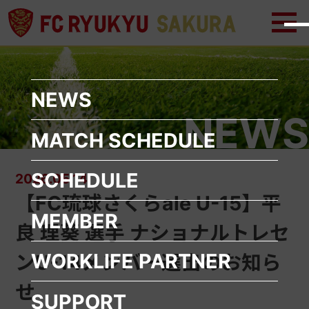
メ
メ
ニ
ニ
ュ
ュ
ー
ー
を
を
開
閉
く
じ
NEWS
る
NEWS
MATCH SCHEDULE
SCHEDULE
2026.05.14
【FC琉球さくらale U-15】平
MEMBER
良 理葵 選手 ナショナルトレセ
WORKLIFE
PARTNER
ンU-14メンバー選出のお知ら
せ
SUPPORT