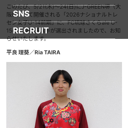
このたび、5/21(木)～24(日)にJ-GREEN堺（大
SNS
阪府）にて開催される「2026ナショナルトレ
セン女子U-14前期」に、FC琉球さくらale U-
RECRUIT
15の平良理葵選手が選出されましたので、お知
らせいたします。
平良 理葵／Ria TAIRA